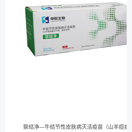
联结净—牛结节性皮肤病灭活疫苗（山羊痘病毒