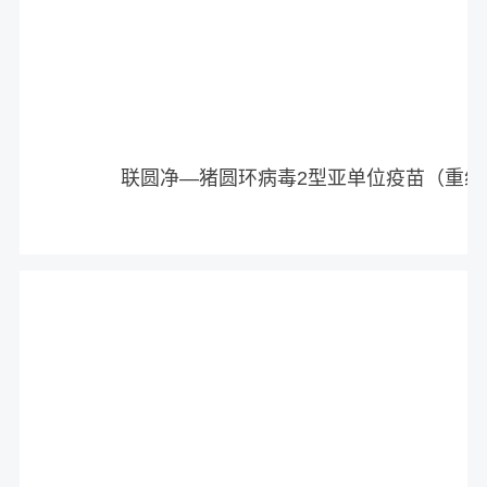
联圆净—猪圆环病毒2型亚单位疫苗（重组