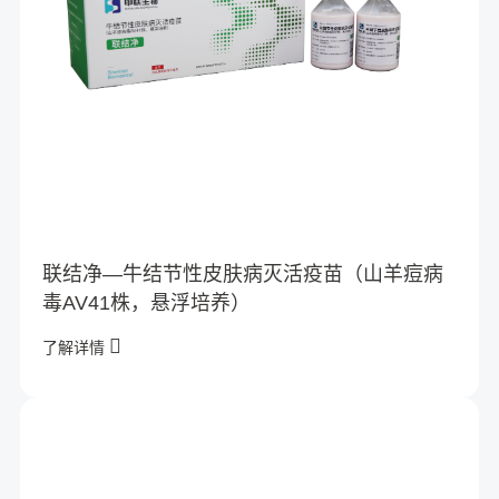
联结净—牛结节性皮肤病灭活疫苗（山羊痘病
毒AV41株，悬浮培养）
了解详情