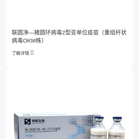
联圆净—猪圆环病毒2型亚单位疫苗（重组杆状
病毒OKM株）
了解详情