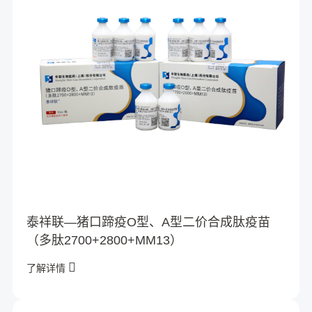
泰祥联—猪口蹄疫O型、A型二价合成肽疫苗
（多肽2700+2800+MM13）
了解详情