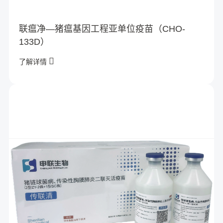
联瘟净—猪瘟基因工程亚单位疫苗（CHO-
133D）
了解详情