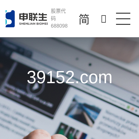
39152.com
走进39152.com
股票代
简
码
688098
产品与服务
科技创新
投资者关系
人才发展
39152.com
联系我们