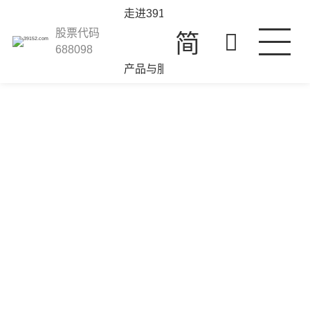
39152.com
走进39152.com
股票代码
简
688098
产品与服务
科技创新
投资者关系
人才发展
人才理念
联系我们