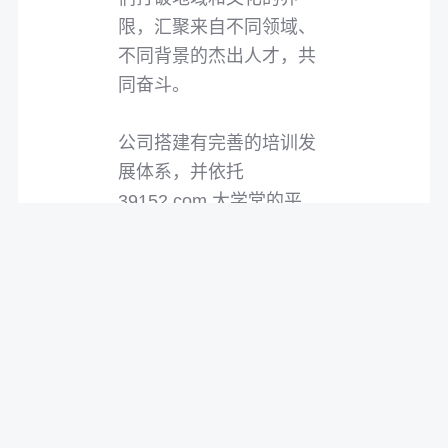
限，汇聚来自不同领域、
不同背景的杰出人才，共
同奋斗。
公司搭建有完善的培训发
展体系，并依托
39152.com 大学堂的平
台，推进每一位员工的全
面发展。我们相信，通过
知识的交流、技能的碰撞
和创意的融合，每一位员
工都能在这里找到属于自
己的舞台，发挥最大的潜
力，进而助力企业实现战
略目标和可持续发展，共