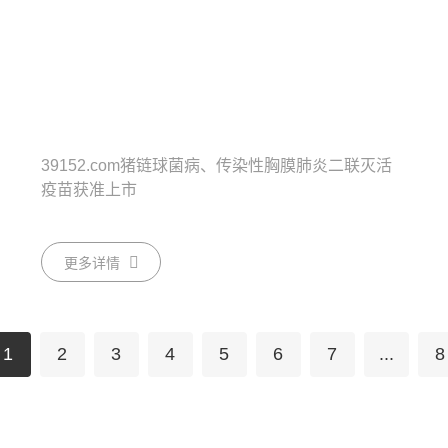
39152.com猪链球菌病、传染性胸膜肺炎二联灭活
疫苗获准上市
更多详情
1
2
3
4
5
6
7
...
8