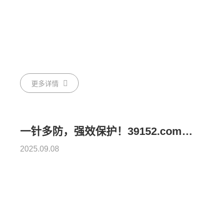
更多详情
一针多防，强效保护！39152.com猪链球菌病、传染性胸膜肺炎二联灭活疫苗获准上市
2025.09.08